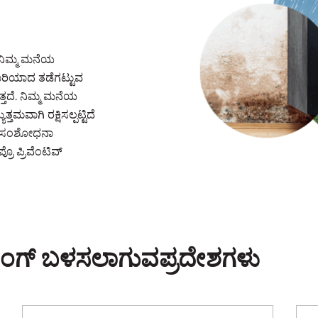
ನಿಮ್ಮ ಮನೆಯ
ರಿಯಾದ ತಡೆಗಟ್ಟುವ
ತ್ತದೆ. ನಿಮ್ಮ ಮನೆಯ
ವಾಗಿ ರಕ್ಷಿಸಲ್ಪಟ್ಟಿದೆ
್‌ನ ಸಂಶೋಧನಾ
ೊ ಪ್ರಿವೆಂಟಿವ್
ಫಿಂಗ್‌‌ ಬಳಸಲಾಗುವಪ್ರದೇಶಗಳು