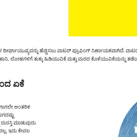
ರ್ಘಾಯುಷ್ಯವನ್ನು ಹೆಚ್ಚಿಸಲು ವಾಟರ್ ಪ್ರೂಫಿಂಗ್ ನಿರ್ಣಾಯಕವಾಗಿದೆ. ವಾಟರ್
ಾನಿ, ಲೋಹಗಳಿಗೆ ತುಕ್ಕು ಹಿಡಿಯುವಿಕೆ ಮತ್ತು ಮರದ ಕೊಳೆಯುವಿಕೆಯನ್ನು ತಡೆಯು
ಿಂದ ಏಕೆ
 ಈಗಾಗಲೇ ಆಂತರಿಕ
ಾಗದಷ್ಟು
ು ದುರಸ್ತಿ ಮಾಡುವುದು
ಲ್ಲ, ಇದು ಕೇವಲ