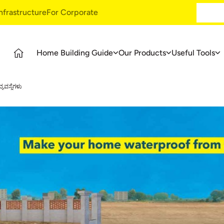
Infrastructure
For Corporate
Vaas
Home Building Guide
Our Products
Useful Tools
Guide
Products
Ultratech Building Products
ವಸ್ಥೆಗಳು
tages
UltraTech Cement
Waterproofing Systems
UltraTech Weather Plus
Style Epoxy Grout
deos
Ready Mix Concrete
Tile & Marble Fitting System
UltraTech Building Solutions
asics
Birla Shakti