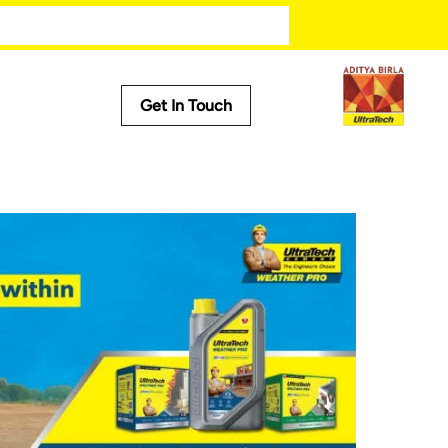
tu tips for home
Get In Touch
Useful Tools
Cost Calculator
Store Locator
Product Predictor
EMI Calculator