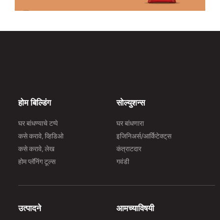
होम बिल्डिंग
सोल्युशन्स
घर बांधण्याचे टप्पे
घर बांधणारा
कसे करावे, व्हिडिओ
इजिनिअर्स/आर्किेटेक्ट्‌स
कसे करावे, लेख
कंत्राटदार
होम प्लॅनिंग टूल्स
गवंडी
उत्पादने
आमच्याविषयी