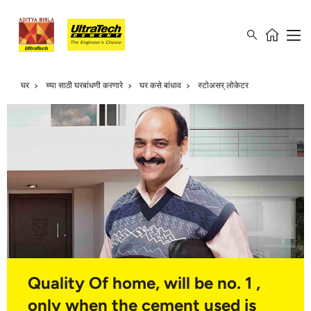
घर
च्या साठी घरबांधणी करणारे
घर कसे बांधाव
स्टोअसर् लोकेटर
Quality Of home, will be no. 1 ,
only when the cement used is